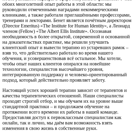
обоих многолетний опыт работы в этой области: мы
руководили отмеченными наградами некоммерческими
клиниками, а также работали приглашёнными профессорами,
тренерами и лекторами. Бенет является почётным директором
(Director Emeritus) «The Institute for Human Identity», а Леонард
членом (Fellow) «The Albert Ellis Institute». Осознавая
необходимость в более открытой, современной и основанной
на доказательствах практике, мы решили улучшить
клиентский опыт и вывести терапию из устаревших рамок –
взяв то, что действительно работало во время нашего
обучения, и усовершенствовав всё остальное. Мы хотели,
чтобы опыт наших клиентов опирался на новейшие
технологии, специалистов высочайшего уровня,
интегрированную поддержку и человеко-ориентированный
подход, который действительно проявляет заботу.
Настоящий успех хорошей терапии зависит от терапевтов и
качества терапевтических отношений. Наши специалисты
проходят строгий отбор, и мы обучаем их на уровне выше
стандартной практики – и продолжаем обучение на
протяжении всего времени их работы в нашей команде.
Предоставляя доступ к первоклассным специалистам как
онлайн, так и лично, мы даём вам возможность взять
изменения в свою жизнь в собственные руки.