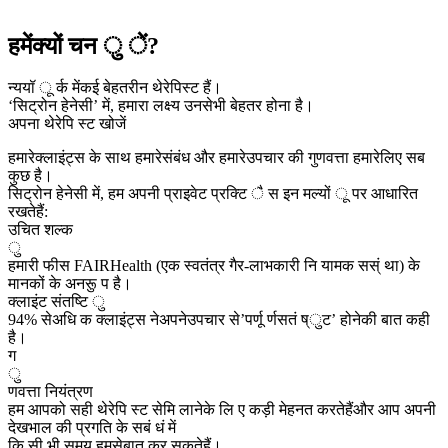
हमेंक्यों चन ु ें?
न्ययॉ ू र्क मेंकई बेहतरीन थेरेपिस्ट हैं।
‘सिट्रोन हेनेसी’ में, हमारा लक्ष्य उनसेभी बेहतर होना है।
अपना थेरेपि स्ट खोजें
हमारेक्लाइंट्स के साथ हमारेसंबंध और हमारेउपचार की गुणवत्ता हमारेलिए सब
कुछ है।
सिट्रोन हेनेसी में, हम अपनी प्राइवेट प्रक्टि ै स इन मल्यों ू पर आधारित
रखतेहैं:
उचित शल्क
ु
हमारी फीस FAIRHealth (एक स्वतंत्र गैर-लाभकारी नि यामक सस्ं था) के
मानकों के अनरूु प है।
क्लाइंट संतष्टि ु
94% सेअधि क क्लाइंट्स नेअपनेउपचार से’पर्णू र्णसतं ष्ुट’ होनेकी बात कही
है।
ग
ु
णवत्ता नियंत्रण
हम आपको सही थेरेपि स्ट सेमि लानेके लि ए कड़ी मेहनत करतेहैंऔर आप अपनी
देखभाल की प्रगति के सबं धं में
कि सी भी समय हमसेबात कर सकतेहैं।