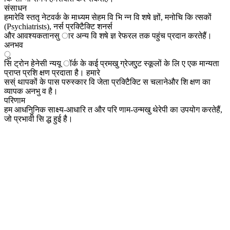
संसाधन
हमारेवि स्ततृ नेटवर्क के माध्यम सेहम वि भि न्न वि शषे ज्ञों, मनोचि कि त्सकों
(Psychiatrists), नर्स प्रक्टिैक्टि शनर्स
और आवश्यकतानसु ार अन्य वि शषे ज्ञ रेफरल तक पहुंच प्रदान करतेहैं।
अनभव
ु
सि ट्रोन हेनेसी न्ययू ॉर्क के कई प्रमखु ग्रेजएुट स्कूलों के लि ए एक मान्यता
प्राप्त प्रशि क्षण प्रदाता है। हमारे
सस्ं थापकों के पास परुस्कार वि जेता प्रक्टिैक्टि स चलानेऔर शि क्षण का
व्यापक अनभु व है।
परिणाम
हम आधनिुनिक साक्ष्य-आधारि त और परि णाम-उन्मखु थेरेपी का उपयोग करतेहैं,
जो प्रभावी सि द्ध हुई है।