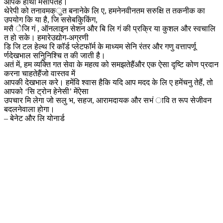
आपके हाथों मेंसौंपतेहैं।
थेरेपी को तनावमक्ुत बनानेके लि ए, हमनेनवीनतम सरुक्षि त तकनीक का
उपयोग कि या है, जि ससेबकिुकिंग,
मसै ेजि गं , ऑनलाइन सेशन और बि लि गं की प्रक्रि या कुशल और स्वचालि
त हो सके। हमारेउद्योग-अग्रणी
डि जि टल हेल्थ रि कॉर्ड प्लेटफॉर्म के माध्यम सेनि रंतर और गणु वत्तापर्णू
र्णदेखभाल सनिुनिश्चि त की जाती है।
अतं में, हम व्यक्ति गत सेवा के महत्व को समझतेहैंऔर एक ऐसा दृष्टि कोण प्रदान
करना चाहतेहैंजो वास्तव में
आपकी देखभाल करे। हमेंवि श्वास हैकि यदि आप मदद के लि ए हमेंचनु तेहैं, तो
आपको ‘सि ट्रोन हेनेसी’ मेंऐसा
उपचार मि लेगा जो सलु भ, सहज, आरामदायक और सभं ावि त रूप सेजीवन
बदलनेवाला होगा।
– बेनेट और लि योनार्ड