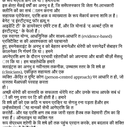
के रूप मेंप्रशि क्षण लि या। हमारेपास
इस क्षेत्र मेंकई वर्षों का अनभु व है, जि समेंपरुस्कार वि जेता गैर-लाभकारी
क्लीनि कों का सचं ालन करना और
सहायक प्रोफेसर, प्रशि क्षक व व्याख्याता के रूप मेंकार्य करना शामि ल है।
बेनेट ‘द इंस्टीट्यटू फॉर ह्यमू न
आइडेंटि टी’ के डायरेक्टर एमेरि टस हैं, और लि योनार्ड ‘द अल्बर्ट एलि स
इंस्टीट्यटू ‘ के फेलो हैं।
एक स्वागत योग्य, आधनिुनिक और साक्ष्य-आधारि त (evidence-based)
प्रक्टिैक्टि स की आवश्यकता को पहचानते
हुए, हमनेक्लाइंट के अनभु व को बेहतर बनानेऔर थेरेपी को परुानेढर्रे सेबाहर नि
कालनेका नि र्णयर्ण लि या। हमने
अपनेप्रशि क्षण के दौरान प्रभावी रहेतरीकों को अपनाया और बाकी चीज़ों मेंसधु
ार कि या। हम चाहतेथेकि हमारे
क्लाइंट्स का अनभु व नवीनतम तकनीक, उच्चतम स्तर के वि शषे ज्ञ
(clinicians), एकीकृत सहायता और एक
व्यक्ति -केंद्रि त दृष्टि कोण (person-centred approach) पर आधारि त हो, जो
वास्तव मेंआपकी परवाह करता
हो।
अच्छी थेरेपी की वास्तवि क सफलता थेरेपि स्ट और उनके साथ आपके सबं धं
ों की गणु वत्ता पर टि की होती है। हमारे
वि शषे ज्ञों को एक कठि न चयन प्रक्रि या सेगजु रना पड़ता हैऔर हम
उन्हेंसर्वश्रर्व ेष्ठ मानकों सेभी आगेप्रशि क्षि त
करतेहैं– और यह प्रशि क्षण तब तक जारी रहता हैजब तक वेहमारी टीम का हि
स्सा हैं। ऑनलाइन या व्यक्ति गत
रूप सेप्रथम श्रेणी के वि शषे ज्ञों तक पहुंच प्रदान करके, हम बदलाव की शक्ति